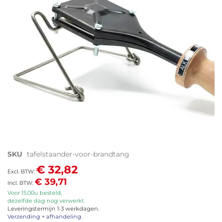
afbeeldingen-
gallerij
Ga
SKU
tafelstaander-voor-brandtang
naar
€ 32,82
het
€ 39,71
begin
van
Voor 15.00u besteld,
dezelfde dag nog verwerkt.
de
Leveringstermijn 1-3 werkdagen.
afbeeldingen-
Verzending + afhandeling.