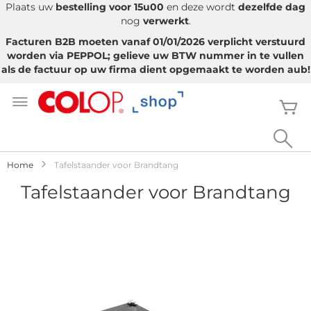
Plaats uw
bestelling voor 15u00
en deze wordt
dezelfde dag
nog
verwerkt
.
Facturen B2B moeten vanaf 01/01/2026 verplicht verstuurd
worden via PEPPOL; gelieve uw BTW nummer in te vullen
als de factuur op uw firma dient opgemaakt te worden aub!
Ga
naar
W
de
inhoud
Sea
Home
Tafelstaander voor Brandtang
Tafelstaander voor Brandtang
Ga
naar
het
einde
van
de