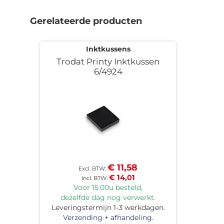
naar
het
Gerelateerde producten
begin
van
de
Inktkussens
afbeeldingen-
Trodat Printy Inktkussen
gallerij
6/4924
€ 11,58
€ 14,01
Voor 15.00u besteld,
dezelfde dag nog verwerkt.
Leveringstermijn 1-3 werkdagen.
Verzending + afhandeling.