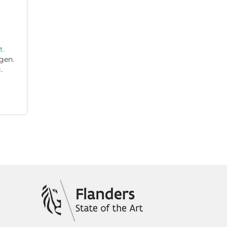
t.
gen.
.