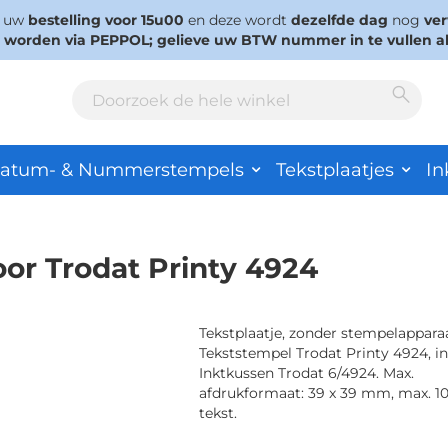
s uw
bestelling voor 15u00
en deze wordt
dezelfde dag
nog
ve
d worden via PEPPOL; gelieve uw BTW nummer in te vullen a
Sear
Search
atum- & Nummerstempels
Tekstplaatjes
In
oor Trodat Printy 4924
Tekstplaatje, zonder stempelappara
Tekststempel Trodat Printy 4924, in
Inktkussen Trodat 6/4924. Max.
afdrukformaat: 39 x 39 mm, max. 10
tekst.