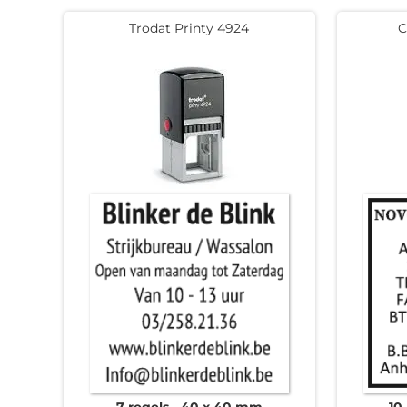
Trodat Printy 4924
C
7 regels
40 x 40 mm
10