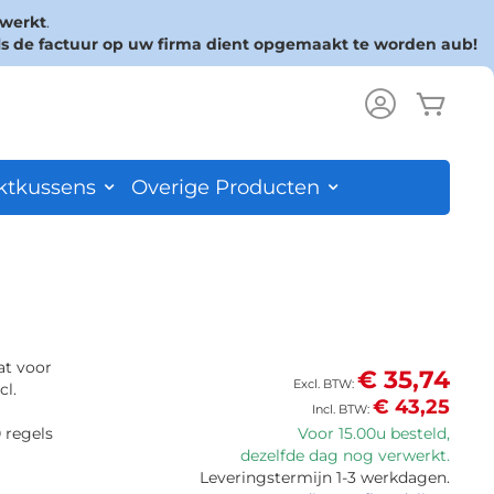
rwerkt
.
ls de factuur op uw firma dient opgemaakt te worden aub!
Wink
ch
ktkussens
Overige Producten
at voor
€ 35,74
cl.
€ 43,25
 regels
Voor 15.00u besteld,
dezelfde dag nog verwerkt.
Leveringstermijn 1-3 werkdagen.