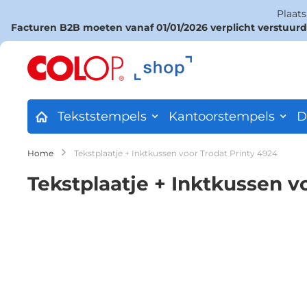
Plaat
Facturen B2B moeten vanaf 01/01/2026 verplicht verstuur
Ga
naar
de
inhoud
Tekststempels
Kantoorstempels
D
Home
Tekstplaatje + Inktkussen voor Trodat Printy 4924
Tekstplaatje + Inktkussen v
Ga
naar
het
einde
van
de
afbeeldingen-