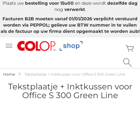
Plaats uw
bestelling voor 15u00
en deze wordt
dezelfde dag
nog
verwerkt
.
Facturen B2B moeten vanaf 01/01/2026 verplicht verstuurd
worden via PEPPOL; gelieve uw BTW nummer in te vullen
als de factuur op uw firma dient opgemaakt te worden aub!
Ga
naar
W
de
inhoud
Sea
Home
Tekstplaatje + Inktkussen voor Office S 300 Green Line
Tekstplaatje + Inktkussen voor
Office S 300 Green Line
Ga
naar
het
einde
van