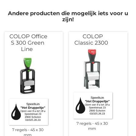
Andere producten die mogelijk iets voor u
zijn!
COLOP Office
COLOP
S 300 Green
Classic 2300
Line
7 regels
45 x 30
mm
7 regels
45 x 30
mm