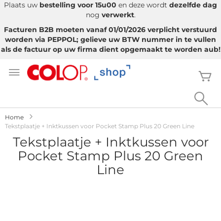
Plaats uw
bestelling voor 15u00
en deze wordt
dezelfde dag
nog
verwerkt
.
Facturen B2B moeten vanaf 01/01/2026 verplicht verstuurd
worden via PEPPOL; gelieve uw BTW nummer in te vullen
als de factuur op uw firma dient opgemaakt te worden aub!
Ga
naar
W
de
inhoud
Sea
Home
Tekstplaatje + Inktkussen voor Pocket Stamp Plus 20 Green Line
Tekstplaatje + Inktkussen voor
Pocket Stamp Plus 20 Green
Line
Ga
naar
het