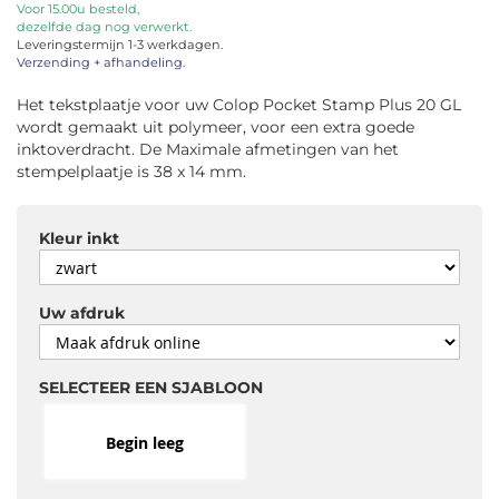
van
Voor 15.00u besteld,
dezelfde dag nog verwerkt.
de
Leveringstermijn 1-3 werkdagen.
afbeeldingen-
Verzending + afhandeling.
gallerij
Het tekstplaatje voor uw Colop Pocket Stamp Plus 20 GL
wordt gemaakt uit polymeer, voor een extra goede
inktoverdracht. De Maximale afmetingen van het
stempelplaatje is 38 x 14 mm.
Kleur inkt
Uw afdruk
SELECTEER EEN SJABLOON
Begin leeg