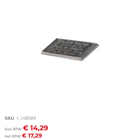
einde
van
de
afbeeldingen-
gallerij
Ga
SKU
t_148589
naar
€ 14,29
het
€ 17,29
begin