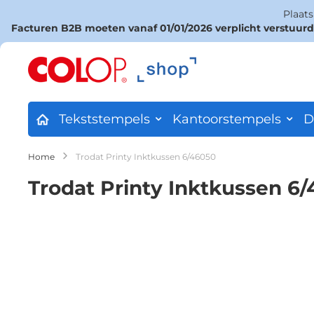
Plaat
Facturen B2B moeten vanaf 01/01/2026 verplicht verstuur
Ga
naar
de
inhoud
Tekststempels
Kantoorstempels
D
Home
Trodat Printy Inktkussen 6/46050
Trodat Printy Inktkussen 6
Ga
naar
het
einde
van
de
afbeeldingen-