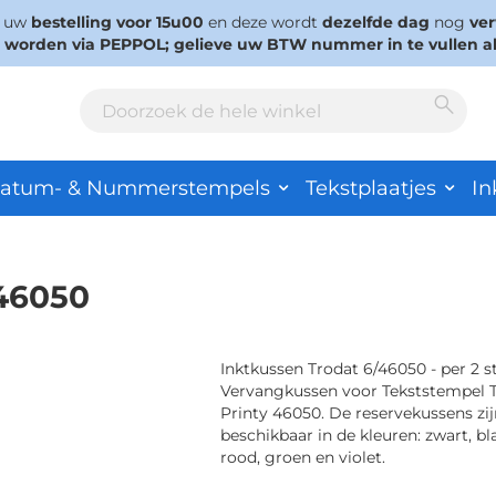
s uw
bestelling voor 15u00
en deze wordt
dezelfde dag
nog
ve
d worden via PEPPOL; gelieve uw BTW nummer in te vullen a
Sear
Search
atum- & Nummerstempels
Tekstplaatjes
In
/46050
Inktkussen Trodat 6/46050 - per 2 s
Vervangkussen voor Tekststempel 
Printy 46050. De reservekussens zij
beschikbaar in de kleuren: zwart, bl
rood, groen en violet.