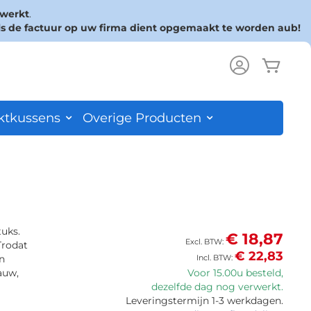
rwerkt
.
ls de factuur op uw firma dient opgemaakt te worden aub!
Wink
ch
ktkussens
Overige Producten
tuks.
€ 18,87
Trodat
€ 22,83
n
auw,
Voor 15.00u besteld,
dezelfde dag nog verwerkt.
Leveringstermijn 1-3 werkdagen.