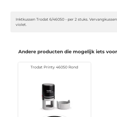
naar
het
begin
Inktkussen Trodat 6/46050 - per 2 stuks. Vervangkussen
van
violet.
de
afbeeldingen-
gallerij
Andere producten die mogelijk iets voor 
Trodat Printy 46050 Rond