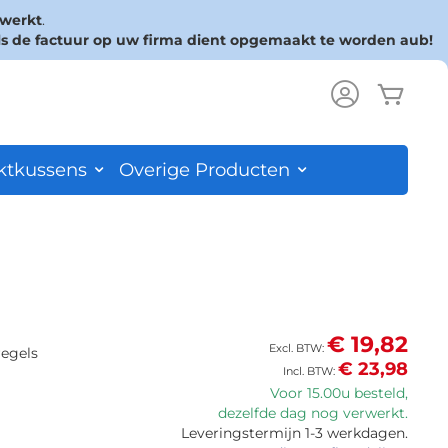
rwerkt
.
ls de factuur op uw firma dient opgemaakt te worden aub!
Wink
ch
ktkussens
Overige Producten
€ 19,82
regels
€ 23,98
Voor 15.00u besteld,
dezelfde dag nog verwerkt.
Leveringstermijn 1-3 werkdagen.