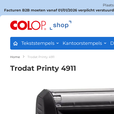
Plaat
Facturen B2B moeten vanaf 01/01/2026 verplicht verstuur
Ga
naar
de
inhoud
Tekststempels
Kantoorstempels
D
Home
Trodat Printy 4911
Trodat Printy 4911
Ga
naar
het
einde
van
de
afbeeldingen-