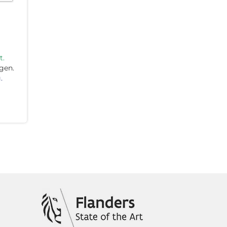
t.
gen.
.