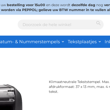
s uw
bestelling voor 15u00
en deze wordt
dezelfde dag
nog
ve
d worden via PEPPOL; gelieve uw BTW nummer in te vullen a
Sear
Search
atum- & Nummerstempels
Tekstplaatjes
In
Klimaatneutrale Tekststempel. Max.
afdrukformaat: 37 x 13 mm, max. 4 
tekst.