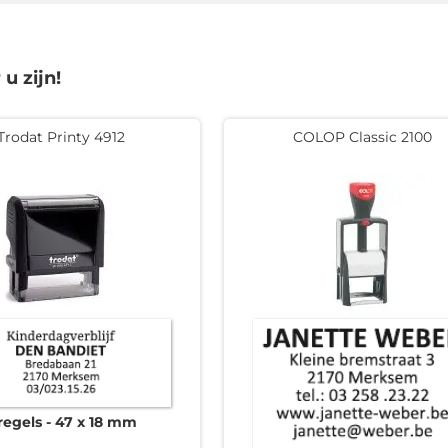
u zijn!
Trodat Printy 4912
COLOP Classic 2100
regels
47 x 18 mm