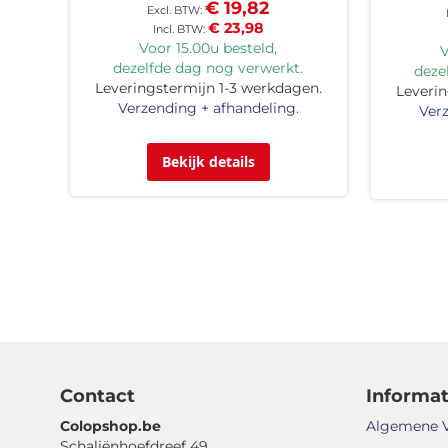
€ 19,82
€ 23,98
Voor 15.00u besteld,
V
dezelfde dag nog verwerkt.
deze
Leveringstermijn 1-3 werkdagen.
Leverin
Verzending + afhandeling.
Verz
Bekijk details
Contact
Informat
Colopshop.be
Algemene 
Schaliënhoefdreef 49