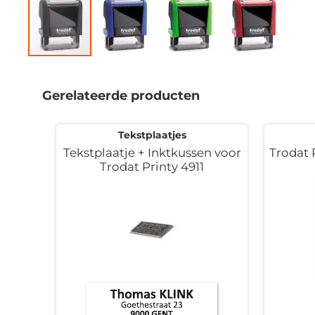
Ga
naar
het
Gerelateerde producten
begin
van
de
Tekstplaatjes
afbeeldingen-
Tekstplaatje + Inktkussen voor
Trodat 
gallerij
Trodat Printy 4911