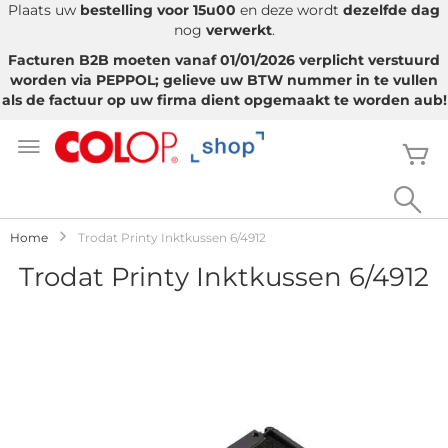
Plaats uw
bestelling voor 15u00
en deze wordt
dezelfde dag
nog
verwerkt
.
Facturen B2B moeten vanaf 01/01/2026 verplicht verstuurd
worden via PEPPOL; gelieve uw BTW nummer in te vullen
als de factuur op uw firma dient opgemaakt te worden aub!
Ga
naar
W
de
inhoud
Sea
Home
Trodat Printy Inktkussen 6/4912
Trodat Printy Inktkussen 6/4912
Ga
naar
het
einde
van
de