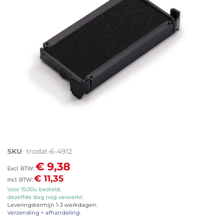
afbeeldingen-
gallerij
Ga
SKU
trodat-6-4912
naar
€ 9,38
het
€ 11,35
begin
van
Voor 15.00u besteld,
dezelfde dag nog verwerkt.
de
Leveringstermijn 1-3 werkdagen.
afbeeldingen-
Verzending + afhandeling.