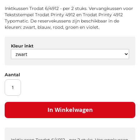
gallerij
Inktkussen Trodat 6/4912 - per 2 stuks. Vervangkussen voor
Tekststempel Trodat Printy 4912 en Trodat Printy 4912
Typomatic. De reservekussens zijn beschikbaar in de
kleuren: zwart, blauw, rood, groen en violet.
Kleur inkt
Aantal
In Winkelwagen
Inktkussen Trodat 6/4912 - per 2 stuks. Vervangkussen