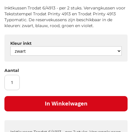
gallerij
Inktkussen Trodat 6/4913 - per 2 stuks. Vervangkussen voor
Tekststempel Trodat Printy 4913 en Trodat Printy 4913
Typomatic. De reservekussens zijn beschikbaar in de
kleuren: zwart, blauw, rood, groen en violet.
Kleur inkt
Aantal
In Winkelwagen
Inktkussen Trodat 6/4913 - per 2 stuks. Vervangkussen