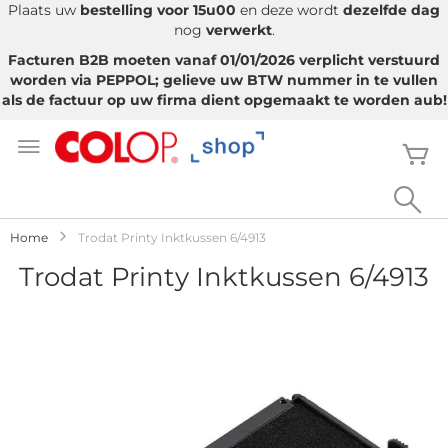
Plaats uw
bestelling voor 15u00
en deze wordt
dezelfde dag
nog
verwerkt
.
Facturen B2B moeten vanaf 01/01/2026 verplicht verstuurd
worden via PEPPOL; gelieve uw BTW nummer in te vullen
als de factuur op uw firma dient opgemaakt te worden aub!
Ga
naar
W
de
inhoud
Sea
Home
Trodat Printy Inktkussen 6/4913
Trodat Printy Inktkussen 6/4913
Ga
naar
het
einde
van
de