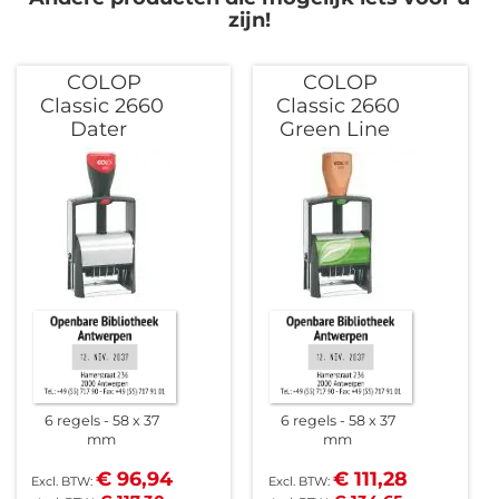
zijn!
COLOP
COLOP
Classic 2660
Classic 2660
Dater
Green Line
6 regels
58 x 37
6 regels
58 x 37
mm
mm
€ 96,94
€ 111,28