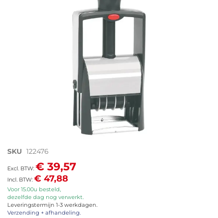
afbeeldingen-
gallerij
Ga
SKU
122476
naar
€ 39,57
het
€ 47,88
begin
van
Voor 15.00u besteld,
dezelfde dag nog verwerkt.
de
Leveringstermijn 1-3 werkdagen.
afbeeldingen-
Verzending + afhandeling.