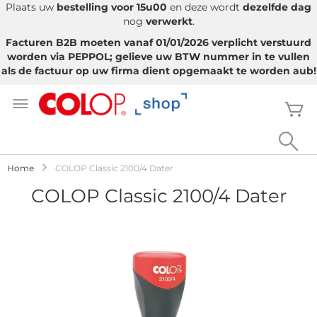
Plaats uw
bestelling voor 15u00
en deze wordt
dezelfde dag
nog
verwerkt
.
Facturen B2B moeten vanaf 01/01/2026 verplicht verstuurd
worden via PEPPOL; gelieve uw BTW nummer in te vullen
als de factuur op uw firma dient opgemaakt te worden aub!
Ga
naar
W
de
inhoud
Sea
Home
COLOP Classic 2100/4 Dater
COLOP Classic 2100/4 Dater
Ga
naar
het
einde
van
de