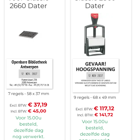
2660 Dater
Dater
7 regels
58 x 37 mm
9 regels
68 x 49 mm
€ 37,19
€ 117,12
€ 45,00
€ 141,72
Voor 15.00u
Voor 15.00u
besteld,
besteld,
dezelfde dag
dezelfde dag
nog verwerkt.