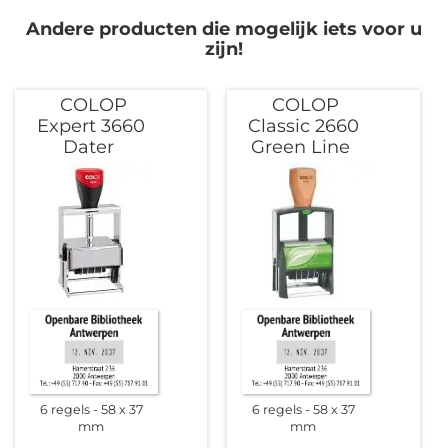
Andere producten die mogelijk iets voor u
zijn!
COLOP
COLOP
Expert 3660
Classic 2660
Dater
Green Line
6 regels
58 x 37
6 regels
58 x 37
mm
mm