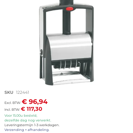
afbeeldingen-
gallerij
Ga
SKU
122441
naar
€ 96,94
het
€ 117,30
begin
van
Voor 15.00u besteld,
dezelfde dag nog verwerkt.
de
Leveringstermijn 1-3 werkdagen.
afbeeldingen-
Verzending + afhandeling.