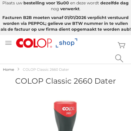
Plaats uw
bestelling voor 15u00
en deze wordt
dezelfde dag
nog
verwerkt
.
Facturen B2B moeten vanaf 01/01/2026 verplicht verstuurd
worden via PEPPOL; gelieve uw BTW nummer in te vullen
als de factuur op uw firma dient opgemaakt te worden aub!
Ga
naar
W
de
inhoud
Sea
Home
COLOP Classic 2660 Dater
COLOP Classic 2660 Dater
Ga
naar
het
einde
van
de