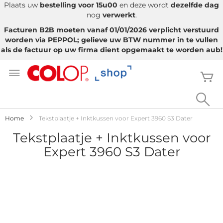
Plaats uw
bestelling voor 15u00
en deze wordt
dezelfde dag
nog
verwerkt
.
Facturen B2B moeten vanaf 01/01/2026 verplicht verstuurd
worden via PEPPOL; gelieve uw BTW nummer in te vullen
als de factuur op uw firma dient opgemaakt te worden aub!
Ga
naar
W
de
inhoud
Sea
Home
Tekstplaatje + Inktkussen voor Expert 3960 S3 Dater
Tekstplaatje + Inktkussen voor
Expert 3960 S3 Dater
Ga
naar
het
einde
van