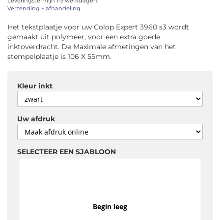
Leveringstermijn 1-3 werkdagen.
afbeeldingen-
Verzending + afhandeling.
gallerij
Het tekstplaatje voor uw Colop Expert 3960 s3 wordt
gemaakt uit polymeer, voor een extra goede
inktoverdracht. De Maximale afmetingen van het
stempelplaatje is 106 X 55mm.
Kleur inkt
Uw afdruk
SELECTEER EEN SJABLOON
Begin leeg