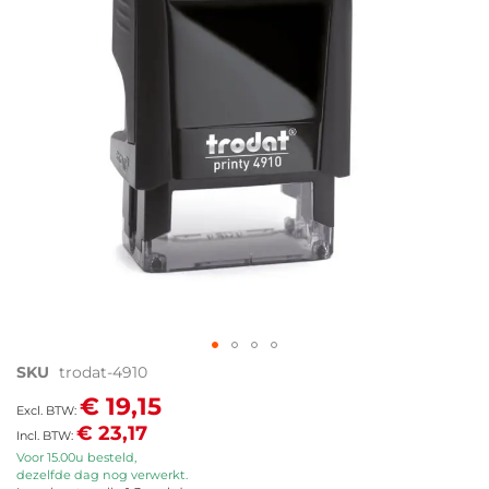
afbeeldingen-
gallerij
Ga
SKU
trodat-4910
naar
€ 19,15
het
€ 23,17
begin
van
Voor 15.00u besteld,
dezelfde dag nog verwerkt.
de