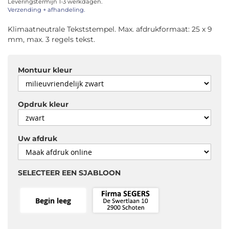
Leveringstermijn 1-3 werkdagen.
afbeeldingen-
Verzending + afhandeling.
gallerij
Klimaatneutrale Tekststempel. Max. afdrukformaat: 25 x 9
mm, max. 3 regels tekst.
Montuur kleur
Opdruk kleur
Uw afdruk
SELECTEER EEN SJABLOON
Begin leeg