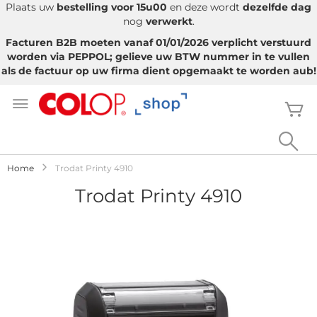
Plaats uw
bestelling voor 15u00
en deze wordt
dezelfde dag
nog
verwerkt
.
Facturen B2B moeten vanaf 01/01/2026 verplicht verstuurd
worden via PEPPOL; gelieve uw BTW nummer in te vullen
als de factuur op uw firma dient opgemaakt te worden aub!
Ga
naar
W
de
inhoud
Sea
Home
Trodat Printy 4910
Trodat Printy 4910
Ga
naar
het
einde
van
de