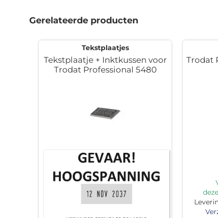
naar
het
Gerelateerde producten
begin
van
de
Tekstplaatjes
afbeeldingen-
Tekstplaatje + Inktkussen voor
Trodat 
gallerij
Trodat Professional 5480
deze
Leveri
Ver