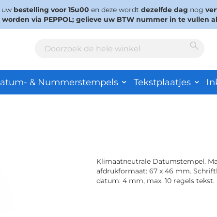
s uw
bestelling voor 15u00
en deze wordt
dezelfde dag
nog
ve
d worden via PEPPOL; gelieve uw BTW nummer in te vullen a
Sear
Search
atum- & Nummerstempels
Tekstplaatjes
In
Klimaatneutrale Datumstempel. Ma
afdrukformaat: 67 x 46 mm. Schrif
datum: 4 mm, max. 10 regels tekst.