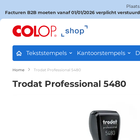
Plaat
Facturen B2B moeten vanaf 01/01/2026 verplicht verstuur
Ga
naar
de
inhoud
Tekststempels
Kantoorstempels
D
Home
Trodat Professional 5480
Trodat Professional 5480
Ga
naar
het
einde
van
de
afbeeldingen-