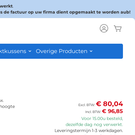
rwerkt
.
ls de factuur op uw firma dient opgemaakt te worden aub!
Wink
ch
ktkussens
Overige Producten
x.
€ 80,04
thoogte
€ 96,85
Voor 15.00u besteld,
dezelfde dag nog verwerkt.
Leveringstermijn 1-3 werkdagen.