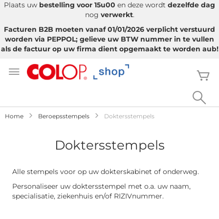
Plaats uw
bestelling voor 15u00
en deze wordt
dezelfde dag
nog
verwerkt
.
Facturen B2B moeten vanaf 01/01/2026 verplicht verstuurd
worden via PEPPOL; gelieve uw BTW nummer in te vullen
als de factuur op uw firma dient opgemaakt te worden aub!
Ga
naar
W
de
inhoud
Sea
Home
Beroepsstempels
Doktersstempels
Doktersstempels
Alle stempels voor op uw dokterskabinet of onderweg.
Personaliseer uw doktersstempel met o.a. uw naam,
specialisatie, ziekenhuis en/of RIZIVnummer.