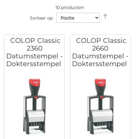
10
producten
Van
Sorteer op
hoog
naar
laag
COLOP Classic
COLOP Classic
sorteren
2360
2660
Datumstempel -
Datumstempel -
Doktersstempel
Doktersstempel