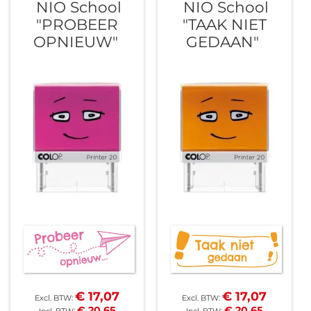
NIO School
NIO School
sorteren
"PROBEER
"TAAK NIET
OPNIEUW"
GEDAAN"
€ 17,07
€ 17,07
€ 20,65
€ 20,65