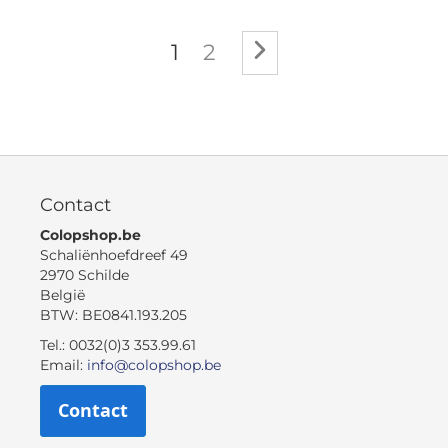
Pagina
U lees momenteel pagin
Pagina
Pagina
Volgende
1
2
Contact
Colopshop.be
Schaliënhoefdreef 49
2970 Schilde
België
BTW: BE0841.193.205
Tel.: 0032(0)3 353.99.61
Email:
info@colopshop.be
Contact