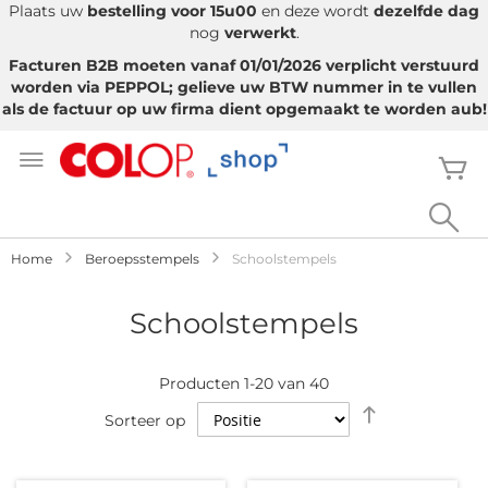
Plaats uw
bestelling voor 15u00
en deze wordt
dezelfde dag
nog
verwerkt
.
Facturen B2B moeten vanaf 01/01/2026 verplicht verstuurd
worden via PEPPOL; gelieve uw BTW nummer in te vullen
als de factuur op uw firma dient opgemaakt te worden aub!
Ga
naar
W
de
inhoud
Sea
Home
Beroepsstempels
Schoolstempels
Schoolstempels
Producten
1
-
20
van
40
Van
Sorteer op
hoog
naar
laag