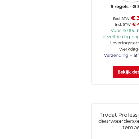
5 regels
Ø 
€ 
€ 
Voor 15.00u b
dezelfde dag nog
Leveringsterm
werkdag
Verzending + af
Bekijk det
Trodat Professi
deurwaarders/
tempe