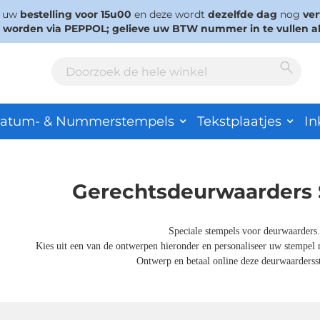
s uw
bestelling voor 15u00
en deze wordt
dezelfde dag
nog
ve
d worden via PEPPOL; gelieve uw BTW nummer in te vullen a
Sear
Search
atum- & Nummerstempels
Tekstplaatjes
In
Gerechtsdeurwaarders
Speciale stempels voor deurwaarders.
Kies uit een van de ontwerpen hieronder en personaliseer uw stempel 
Ontwerp en betaal online deze deurwaarderss