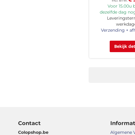
€ 
Voor 15.00u b
dezelfde dag nog
Leveringsterm
werkdag
Verzending + af
Bekijk det
Contact
Informat
Colopshop.be
Algemene 