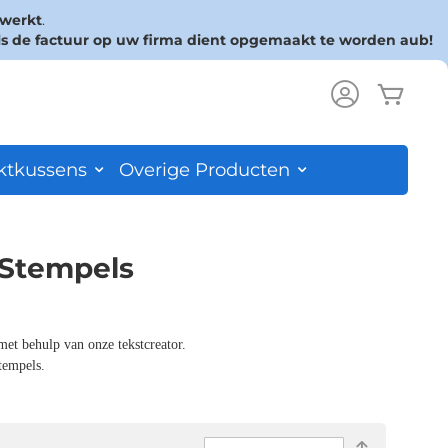
rwerkt
.
ls de factuur op uw firma dient opgemaakt te worden aub!
Wink
ch
ktkussens
Overige Producten
 Stempels
met behulp van onze tekstcreator.
tempels.
Van