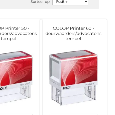
Sorteer op
hoog
naar
laag
sorteren
 Printer 50 -
COLOP Printer 60 -
rders/advocatens
deurwaarders/advocatens
tempel
tempel