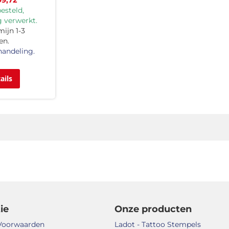
99,72
esteld,
 verwerkt.
ijn 1-3
en.
handeling.
ails
ie
Onze producten
Voorwaarden
Ladot - Tattoo Stempels