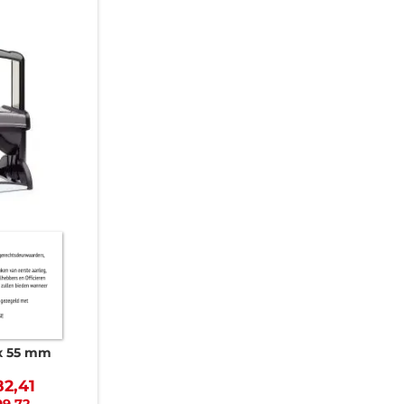
x 55 mm
82,41