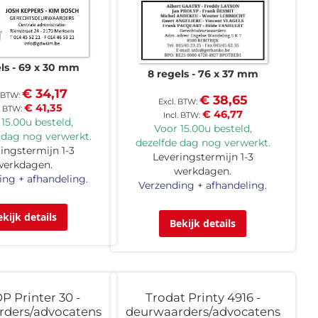
ls
69 x 30 mm
8 regels
76 x 37 mm
€ 34,17
€ 38,65
€ 41,35
€ 46,77
15.00u besteld,
Voor 15.00u besteld,
 dag nog verwerkt.
dezelfde dag nog verwerkt.
ingstermijn 1-3
Leveringstermijn 1-3
werkdagen.
werkdagen.
ing + afhandeling.
Verzending + afhandeling.
ekijk details
Bekijk details
 Printer 30 -
Trodat Printy 4916 -
rders/advocatens
deurwaarders/advocatens