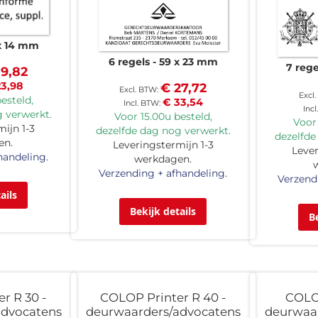
x 14 mm
6 regels
59 x 23 mm
7 rege
19,82
23,98
€ 27,72
esteld,
€ 33,54
 verwerkt.
Voor 15.00u besteld,
Voor 
ijn 1-3
dezelfde dag nog verwerkt.
dezelfde
en.
Leveringstermijn 1-3
Lever
handeling.
werkdagen.
Verzending + afhandeling.
Verzend
ails
Bekijk details
B
r R 30 -
COLOP Printer R 40 -
COLOP
advocatens
deurwaarders/advocatens
deurwaa