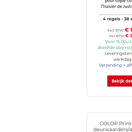
4 regels
38 
€ 
€ 
Voor 15.00u b
dezelfde dag nog
Leveringsterm
werkdag
Verzending + af
Bekijk det
COLOP Printe
deurwaarders/