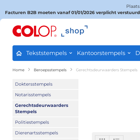
Plaat
Facturen B2B moeten vanaf 01/01/2026 verplicht verstuur
Ga
naar
de
inhoud
Tekststempels
Kantoorstempels
D
Home
Beroepsstempels
Gerechtsdeurwaarders Stempels
Doktersstempels
Notarisstempels
Gerechtsdeurwaarders
Stempels
Politiestempels
Dierenartsstempels
Tonen
Foto-
Lijst