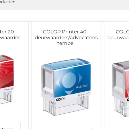
oducten
er 20 -
COLOP Printer 40 -
COLOP
rwaarder
deurwaarders/advocatens
deurwaa
tempel