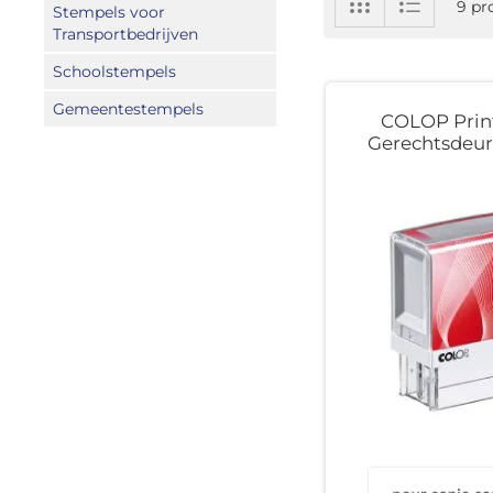
9
pr
Stempels voor
tabel
als
Transportbedrijven
Schoolstempels
Gemeentestempels
COLOP Print
Gerechtsdeu