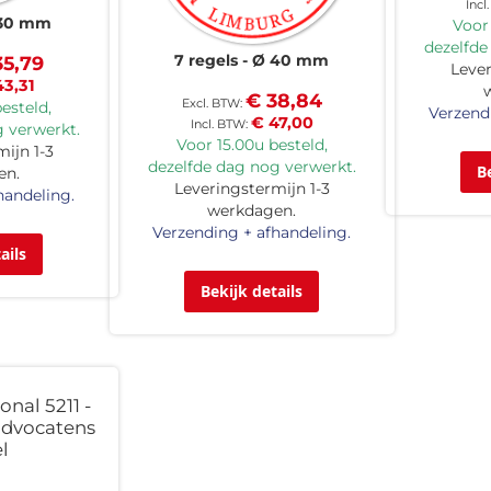
30 mm
Voor 
dezelfde
7 regels
Ø 40 mm
35,79
Lever
43,31
€ 38,84
esteld,
Verzend
€ 47,00
 verwerkt.
Voor 15.00u besteld,
ijn 1-3
dezelfde dag nog verwerkt.
B
en.
Leveringstermijn 1-3
handeling.
werkdagen.
Verzending + afhandeling.
ails
Bekijk details
onal 5211 -
advocatens
l