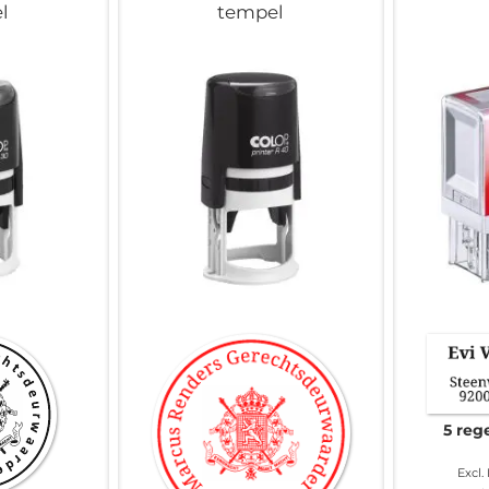
l
tempel
5 reg